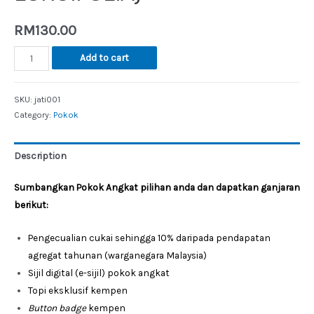
RM
130.00
Add to cart
SKU:
jati001
Category:
Pokok
Description
Sumbangkan
Pokok
Angkat
pilihan
anda
dan
dapatkan
ganjaran
berikut
:
Pengecualian cukai sehingga 10% daripada pendapatan
agregat tahunan (warganegara Malaysia)
Sijil digital (e-sijil) pokok angkat
Topi eksklusif kempen
Button badge
kempen