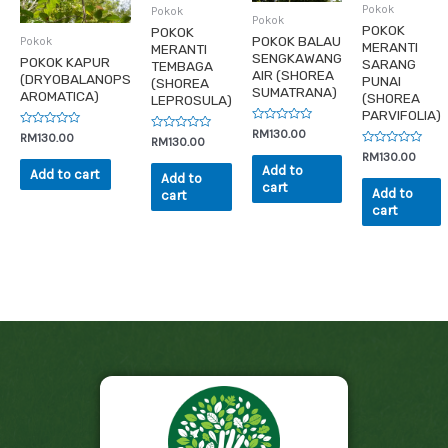
Pokok
Pokok
Pokok
POKOK
POKOK
POKOK BALAU
Pokok
MERANTI
MERANTI
SENGKAWANG
POKOK KAPUR
SARANG
TEMBAGA
AIR (SHOREA
(DRYOBALANOPS
PUNAI
(SHOREA
SUMATRANA)
AROMATICA)
(SHOREA
LEPROSULA)
PARVIFOLIA)
Rated
RM
130.00
Rated
RM
130.00
Rated
RM
130.00
0
0
0
out
Rated
RM
130.00
out
out
of
0
Add to
of
Add to cart
of
5
Add to
out
5
5
cart
of
Add to
cart
5
cart